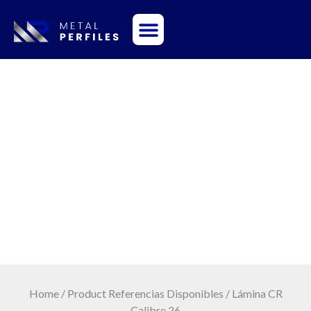
Sobre Nosotros
Lámina CR Calibre
26
Home
/ Product Referencias Disponibles / Lámina CR
Calibre 26