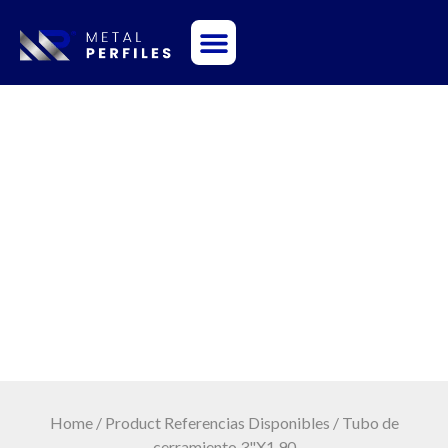
Sobre Nosotros
Tubo de cerramiento
3"X1.90
Home
/ Product Referencias Disponibles / Tubo de
cerramiento 3"X1.90