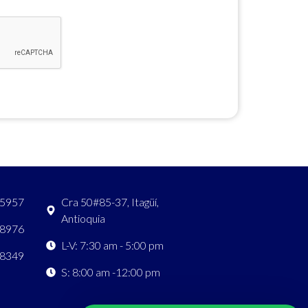
 5957
Cra 50#85-37, Itagüí,
Antioquia
 8976
L-V: 7:30 am - 5:00 pm
 8349
S: 8:00 am -12:00 pm