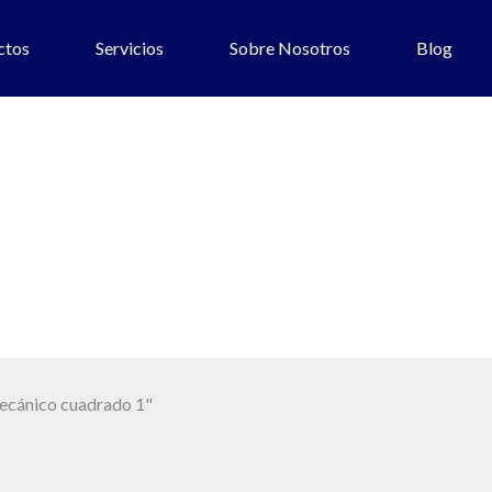
ctos
Servicios
Sobre Nosotros
Blog
uadrado 1"
mecánico cuadrado 1"