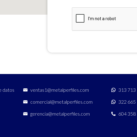
e datos
ventas1@metalperfiles.com
313 713
comercial@metalperfiles.com
322 665
gerencia@metalperfiles.com
604 358