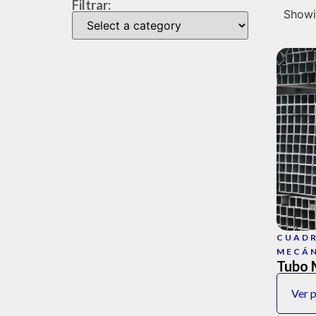
Filtrar:
Showin
CUAD
MECÁ
Tubo 
Ver 