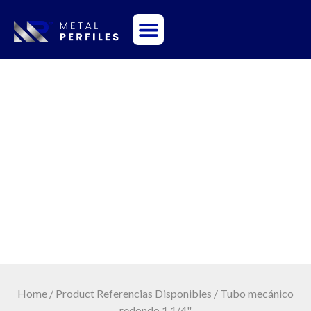
Sobre Nosotros
Tubo mecánico
redondo 1 1/4"
Home
/ Product Referencias Disponibles / Tubo mecánico
redondo 1 1/4"