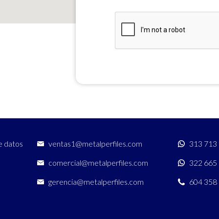
e datos
ventas1@metalperfiles.com
313 713
comercial@metalperfiles.com
322 665
gerencia@metalperfiles.com
604 358