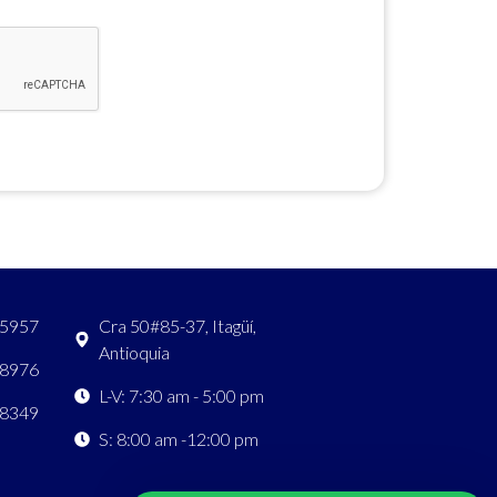
 5957
Cra 50#85-37, Itagüí,
Antioquia
 8976
L-V: 7:30 am - 5:00 pm
 8349
S: 8:00 am -12:00 pm