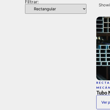
Filtrar:
Showin
RECT
MECÁ
Tubo 
Ver 