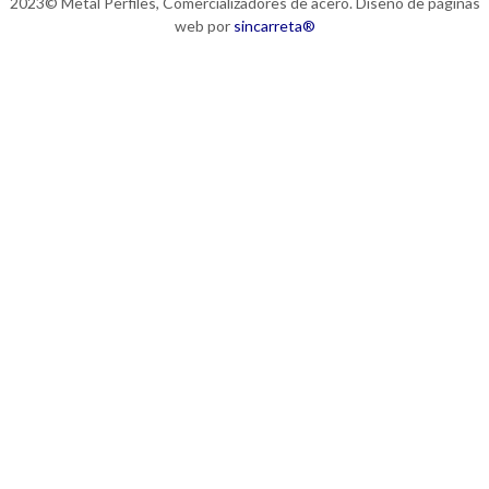
2023© Metal Perfiles, Comercializadores de acero. Diseño de páginas
web por
sincarreta®