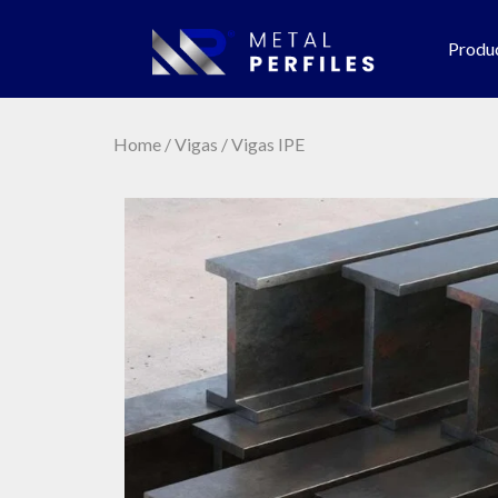
Produ
Home
/
Vigas
/ Vigas IPE