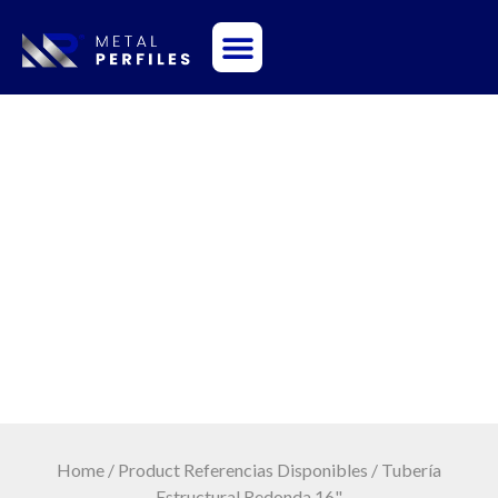
Sobre Nosotros
Tubería Estructural
Redonda 16"
Home
/ Product Referencias Disponibles / Tubería
Estructural Redonda 16"