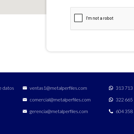
e datos
ventas1@metalperfiles.com
313 713
comercial@metalperfiles.com
322 665
gerencia@metalperfiles.com
604 358