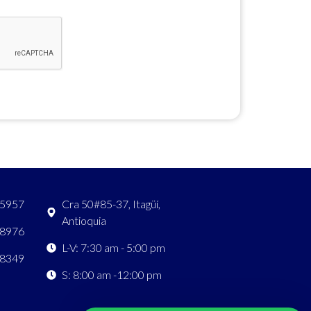
 5957
Cra 50#85-37, Itagüí,
Antioquia
 8976
L-V: 7:30 am - 5:00 pm
 8349
S: 8:00 am -12:00 pm